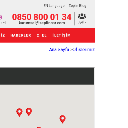
EN Language
Zeplin Blog
0850 800 01 34
p Et
Üyelik
kurumsal@zeplincar.com
MIZ
HABERLER
2. EL
İLETİŞİM
Ana Sayfa
>
Ofislerimiz