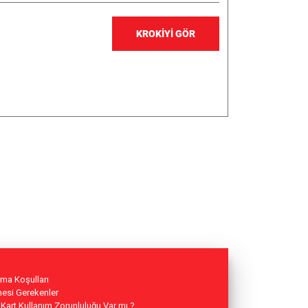
KROKİYİ GÖR
ama Koşulları
mesi Gerekenler
 Kart Kullanım Zorunluluğu Var mı ?