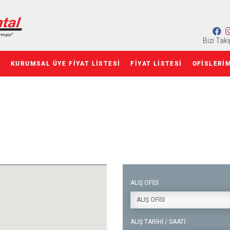
Bizi Taki
Z
KURUMSAL ÜYE FIYAT LISTESI
FIYAT LISTESI
OFISLERI
ALIŞ OFİSİ
ALIŞ OFİSİ
ALIŞ TARİHİ / SAATİ