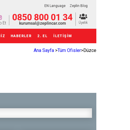
EN Language
Zeplin Blog
0850 800 01 34
p Et
Üyelik
kurumsal@zeplincar.com
MIZ
HABERLER
2. EL
İLETİŞİM
Ana Sayfa
>
Tüm Ofisler
>
Düzce