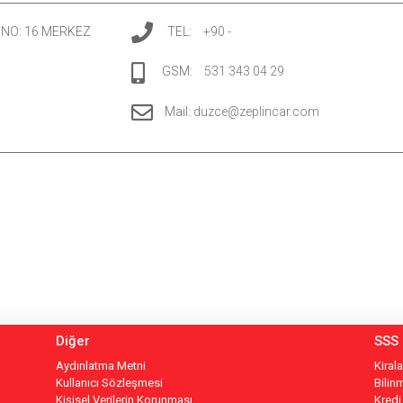
. NO: 16 MERKEZ
TEL:
+90 -
GSM:
531 343 04 29
Mail:
duzce@zeplincar.com
Diğer
SSS
Aydınlatma Metni
Kiral
Kullanıcı Sözleşmesi
Bilin
Kişisel Verilerin Korunması
Kredi