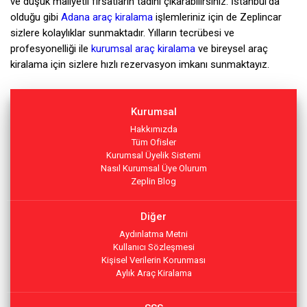
ve düşük maliyetli fırsatların tadını çıkarabilirsiniz. İstanbul'da
olduğu gibi
Adana araç kiralama
işlemleriniz için de Zeplincar
sizlere kolaylıklar sunmaktadır. Yılların tecrübesi ve
profesyonelliği ile
kurumsal araç kiralama
ve bireysel araç
kiralama için sizlere hızlı rezervasyon imkanı sunmaktayız.
Kurumsal
Hakkımızda
Tüm Ofisler
Kurumsal Üyelik Sistemi
Nasıl Kurumsal Üye Olurum
Zeplin Blog
Diğer
Aydınlatma Metni
Kullanıcı Sözleşmesi
Kişisel Verilerin Korunması
Aylık Araç Kiralama