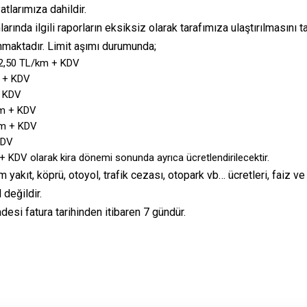
atlarımıza dahildir.
ında ilgili raporların eksiksiz olarak tarafımıza ulaştırılmasını ta
unmaktadır. Limit aşımı durumunda;
in 2,50 TL/km + KDV
m + KDV
+ KDV
km + KDV
/km + KDV
KDV
 + KDV olarak kira dönemi sonunda ayrıca ücretlendirilecektir.
 yakıt, köprü, otoyol, trafik cezası, otopark vb… ücretleri, faiz ve f
 değildir.
desi fatura tarihinden itibaren 7 gündür.