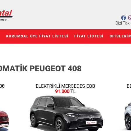
Bizi Taki
Z
KURUMSAL ÜYE FIYAT LISTESI
FIYAT LISTESI
OFISLERI
TOMATİK PEUGEOT 408
08
ELEKTRİKLİ MERCEDES EQB
B
91.000
TL