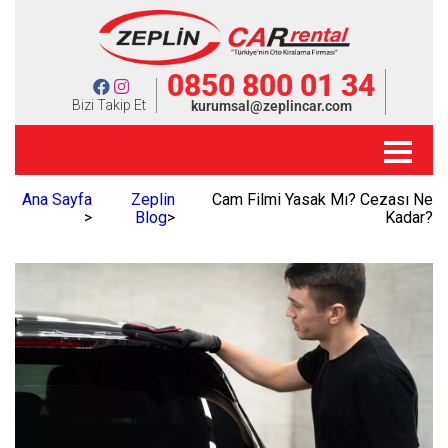
0850 800 01 34
Bizi Takip Et
kurumsal@zeplincar.com
Ana Sayfa
Zeplin
Cam Filmi Yasak Mı? Cezası Ne
>
Blog
>
Kadar?