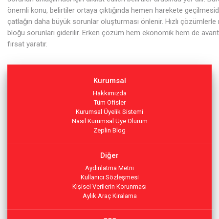
önemli konu, belirtiler ortaya çıktığında hemen harekete geçilmesid
çatlağın daha büyük sorunlar oluşturması önlenir. Hızlı çözümlerle
bloğu sorunları giderilir. Erken çözüm hem ekonomik hem de avantaj
fırsat yaratır.
Kurumsal
Hakkımızda
Tüm Ofisler
Kurumsal Üyelik Sistemi
Nasıl Kurumsal Üye Olurum
Zeplin Blog
Diğer
Aydınlatma Metni
Kullanıcı Sözleşmesi
Kişisel Verilerin Korunması
Aylık Araç Kiralama