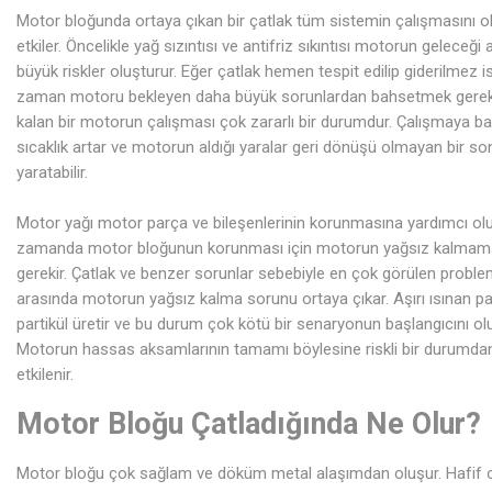
Motor bloğunda ortaya çıkan bir çatlak tüm sistemin çalışmasını 
etkiler. Öncelikle yağ sızıntısı ve antifriz sıkıntısı motorun geleceği
büyük riskler oluşturur. Eğer çatlak hemen tespit edilip giderilmez i
zaman motoru bekleyen daha büyük sorunlardan bahsetmek gereki
kalan bir motorun çalışması çok zararlı bir durumdur. Çalışmaya bağ
sıcaklık artar ve motorun aldığı yaralar geri dönüşü olmayan bir s
yaratabilir.
Motor yağı motor parça ve bileşenlerinin korunmasına yardımcı olu
zamanda motor bloğunun korunması için motorun yağsız kalmam
gerekir. Çatlak ve benzer sorunlar sebebiyle en çok görülen proble
arasında motorun yağsız kalma sorunu ortaya çıkar. Aşırı ısınan pa
partikül üretir ve bu durum çok kötü bir senaryonun başlangıcını olu
Motorun hassas aksamlarının tamamı böylesine riskli bir durumd
etkilenir.
Motor Bloğu Çatladığında Ne Olur?
Motor bloğu çok sağlam ve döküm metal alaşımdan oluşur. Hafif 