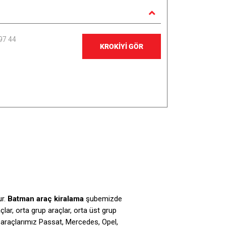
97 44
KROKİYİ GÖR
ur.
Batman araç kiralama
şubemizde
ar, orta grup araçlar, orta üst grup
n araçlarımız Passat, Mercedes, Opel,