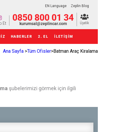
EN Language
Zeplin Blog
0850 800 01 34
p Et
Üyelik
kurumsal@zeplincar.com
MIZ
HABERLER
2. EL
İLETİŞİM
Ana Sayfa
>
Tüm Ofisler
>
Batman Araç Kiralama
ama
şubelerimizi görmek için ilgili