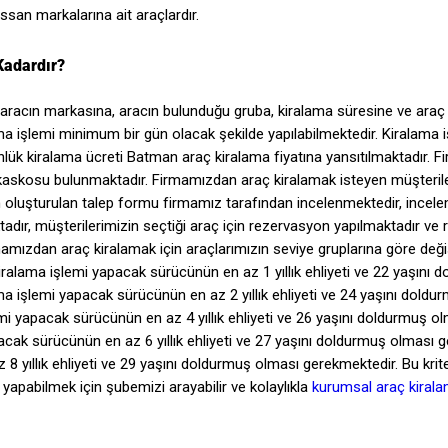
ssan markalarına ait araçlardır.
Kadardır?
aracın markasına, aracın bulunduğu gruba, kiralama süresine ve araç
a işlemi minimum bir gün olacak şekilde yapılabilmektedir. Kiralama 
lük kiralama ücreti Batman araç kiralama fiyatına yansıtılmaktadır. 
aç kaskosu bulunmaktadır. Firmamızdan araç kiralamak isteyen müşteril
n oluşturulan talep formu firmamız tarafından incelenmektedir, incele
adır, müşterilerimizin seçtiği araç için rezervasyon yapılmaktadır v
mamızdan araç kiralamak için araçlarımızın seviye gruplarına göre değ
kiralama işlemi yapacak sürücünün en az 1 yıllık ehliyeti ve 22 yaşını d
ama işlemi yapacak sürücünün en az 2 yıllık ehliyeti ve 24 yaşını dold
mi yapacak sürücünün en az 4 yıllık ehliyeti ve 26 yaşını doldurmuş ol
acak sürücünün en az 6 yıllık ehliyeti ve 27 yaşını doldurmuş olması g
 yıllık ehliyeti ve 29 yaşını doldurmuş olması gerekmektedir. Bu krite
yapabilmek için şubemizi arayabilir ve kolaylıkla
kurumsal araç kiral