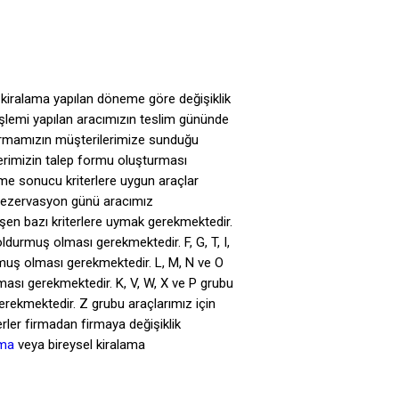
 kiralama yapılan döneme göre değişiklik
işlemi yapılan aracımızın teslim gününde
Firmamızın müşterilerimize sunduğu
erimizin talep formu oluşturması
me sonucu kriterlere uygun araçlar
e rezervasyon günü aracımız
işen bazı kriterlere uymak gerekmektedir.
oldurmuş olması gerekmektedir. F, G, T, I,
urmuş olması gerekmektedir. L, M, N ve O
ması gerekmektedir. K, V, W, X ve P grubu
erekmektedir. Z grubu araçlarımız için
rler firmadan firmaya değişiklik
ama
veya bireysel kiralama