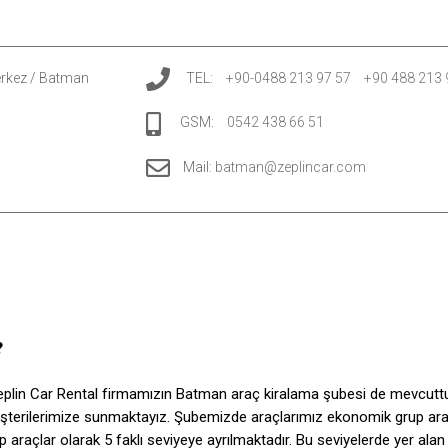
erkez / Batman
TEL:
+90-0488 213 97 57
+90 488 213 
GSM:
0542 438 66 51
Mail:
batman@zeplincar.com
?
eplin Car Rental firmamızın Batman araç kiralama şubesi de mevcutt
şterilerimize sunmaktayız. Şubemizde araçlarımız ekonomik grup araçl
 araçlar olarak 5 faklı seviyeye ayrılmaktadır. Bu seviyelerde yer ala