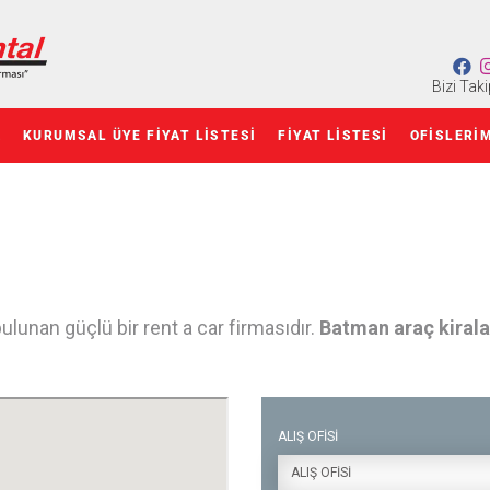
Bizi Taki
Z
KURUMSAL ÜYE FIYAT LISTESI
FIYAT LISTESI
OFISLERI
ulunan güçlü bir rent a car firmasıdır.
Batman araç kiral
ALIŞ OFİSİ
ALIŞ OFİSİ