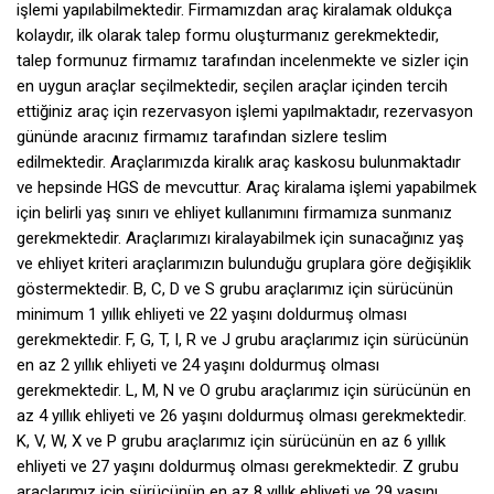
işlemi yapılabilmektedir. Firmamızdan araç kiralamak oldukça
kolaydır, ilk olarak talep formu oluşturmanız gerekmektedir,
talep formunuz firmamız tarafından incelenmekte ve sizler için
en uygun araçlar seçilmektedir, seçilen araçlar içinden tercih
ettiğiniz araç için rezervasyon işlemi yapılmaktadır, rezervasyon
gününde aracınız firmamız tarafından sizlere teslim
edilmektedir. Araçlarımızda kiralık araç kaskosu bulunmaktadır
ve hepsinde HGS de mevcuttur. Araç kiralama işlemi yapabilmek
için belirli yaş sınırı ve ehliyet kullanımını firmamıza sunmanız
gerekmektedir. Araçlarımızı kiralayabilmek için sunacağınız yaş
ve ehliyet kriteri araçlarımızın bulunduğu gruplara göre değişiklik
göstermektedir. B, C, D ve S grubu araçlarımız için sürücünün
minimum 1 yıllık ehliyeti ve 22 yaşını doldurmuş olması
gerekmektedir. F, G, T, I, R ve J grubu araçlarımız için sürücünün
en az 2 yıllık ehliyeti ve 24 yaşını doldurmuş olması
gerekmektedir. L, M, N ve O grubu araçlarımız için sürücünün en
az 4 yıllık ehliyeti ve 26 yaşını doldurmuş olması gerekmektedir.
K, V, W, X ve P grubu araçlarımız için sürücünün en az 6 yıllık
ehliyeti ve 27 yaşını doldurmuş olması gerekmektedir. Z grubu
araçlarımız için sürücünün en az 8 yıllık ehliyeti ve 29 yaşını